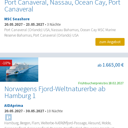
Port Canaveral, Nassau, Ocean Cay, Port
Canaveral
MSC Seashore
20.05.2027
-
23.05.2027
•
3 Nächte
Port Canaveral (Orlando) USA, Nassau Bahamas, Ocean Cay MSC Marine
Reserve Bahamas, Port Canaveral (Orlando) USA
zum Angebot
-10%
1.665,00 €
ab
Frühbucherpreis bis 18.02.2027
Norwegens Fjord-Weltnaturerbe ab
Hamburg 1
AIDAprima
20.05.2027
-
30.05.2027
•
10 Nächte
Hamburg, Bergen, Flam, Welterbe-NÆRØYfjord-Passage, Alesund, Molde,