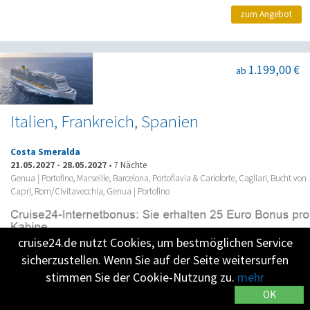
zum Angebot
1.199,00 €
ab
Italien, Frankreich, Spanien
Costa Smeralda
21.05.2027
-
28.05.2027
•
7 Nächte
Genua | Portofino, Marseille, Barcelona, Portoflavia & Carloforte, Cagliari, Bucht von
Capri, Rom/Civitavecchia, Genua | Portofino
cruise24.de nutzt Cookies, um bestmöglichen Service
zum Angebot
sicherzustellen. Wenn Sie auf der Seite weitersurfen
stimmen Sie der Cookie-Nutzung zu.
mehr
OK
6.600,00 €
ab