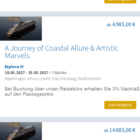
4.985,00 €
ab
A Journey of Coastal Allure & Artistic
Marvels
Explora IV
18.05.2027
-
25.05.2027
•
7 Nächte
Kopenhagen, Arhus, Lysekil, Oslo, Hamburg, Southampton
zum Angebot
14.885,00 €
ab