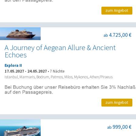
zum Angebot
4.725,00 €
ab
A Journey of Aegean Allure & Ancient
Echoes
Explora II
17.05.2027
-
24.05.2027
•
7 Nächte
Istanbul, Marmaris, Bodrum, Patmos, Milos, Mykonos, Athen/Piraeus
zum Angebot
999,00 €
ab