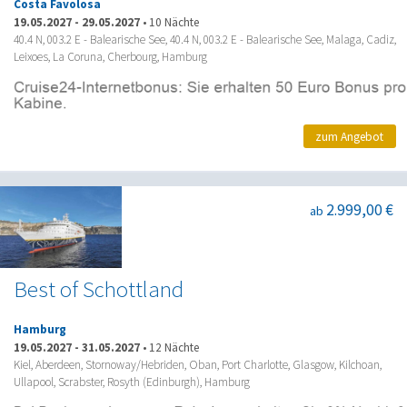
Costa Favolosa
19.05.2027
-
29.05.2027
•
10 Nächte
40.4 N, 003.2 E - Balearische See, 40.4 N, 003.2 E - Balearische See, Malaga, Cadiz,
Leixoes, La Coruna, Cherbourg, Hamburg
zum Angebot
2.999,00 €
ab
Best of Schottland
Hamburg
19.05.2027
-
31.05.2027
•
12 Nächte
Kiel, Aberdeen, Stornoway/Hebriden, Oban, Port Charlotte, Glasgow, Kilchoan,
Ullapool, Scrabster, Rosyth (Edinburgh), Hamburg