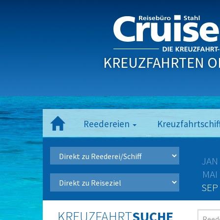
KREUZFAHRTEN O
Reedereien
Kreuzfahrtschif
JAN
MAI
SEP
KREUZFAHRT
SUCHE
Reede