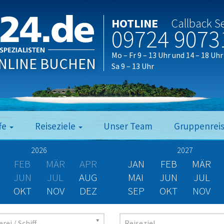
HOTLINE
Callback S
09724 9073
Mo – Fr 9 – 13 Uhr und 14 – 18 Uhr
NLINE BUCHEN
Sa 9 – 13 Uhr
fe
Reiseziele
Unser Team
Gruppenrei
2026
2027
FEB
MÄR
APR
JAN
FEB
MÄR
JUN
JUL
AUG
MAI
JUN
JUL
OKT
NOV
DEZ
SEP
OKT
NOV
rei / Schiff
Reiseziel