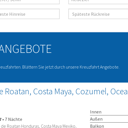
 ANGEBOTE
reuzfahrten. Blättern Sie jetzt durch unsere Kreuzfahrt Angebote.
de Roatan, Costa Maya, Cozumel, Ocea
Innen
Außen
7
•
7 Nächte
Balkon
la de Roatan Honduras, Costa Maya Mexiko,