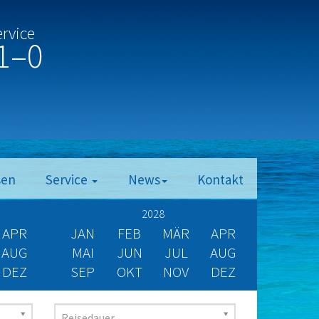
ervice
1–0
sen
Service
News
Kontakt
2028
APR
JAN
FEB
MÄR
APR
AUG
MAI
JUN
JUL
AUG
DEZ
SEP
OKT
NOV
DEZ
Reisedauer