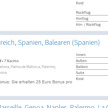
Kind
Rückflug
Hinflug
Hin- / Rückflug
nkreich, Spanien, Balearen (Spanien)
Innen
Außen
7
•
7 Nächte
Balkon
celona, Palma de Mallorca, Palermo,
vona
Suite
Kind
arseille, Genoa, Naples, Palermo, La 