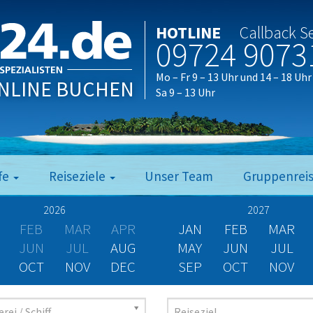
HOTLINE
Callback S
09724 9073
Mo – Fr 9 – 13 Uhr und 14 – 18 Uhr
NLINE BUCHEN
Sa 9 – 13 Uhr
fe
Reiseziele
Unser Team
Gruppenrei
2026
2027
FEB
MAR
APR
JAN
FEB
MAR
JUN
JUL
AUG
MAY
JUN
JUL
OCT
NOV
DEC
SEP
OCT
NOV
rei / Schiff
Reiseziel