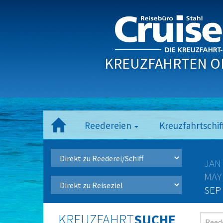
KREUZFAHRTEN O
Reedereien
Kreuzfahrtschif
JAN
MAY
SEP
KREUZFAHRT
SUCHE
Reede