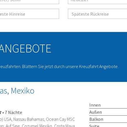
 ANGEBOTE
reuzfahrten. Blättern Sie jetzt durch unsere Kreuzfahrt Angebote.
s, Mexiko
Innen
Außen
7
•
7 Nächte
Balkon
do) USA, Nassau Bahamas, Ocean Cay MSC
s, Auf See, Cozumel Mexiko, Costa Maya
Suite