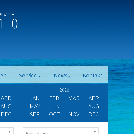
ervice
1–0
sen
Service
News
Kontakt
2028
APR
JAN
FEB
MAR
APR
AUG
MAY
JUN
JUL
AUG
DEC
SEP
OCT
NOV
DEC
Reisedauer