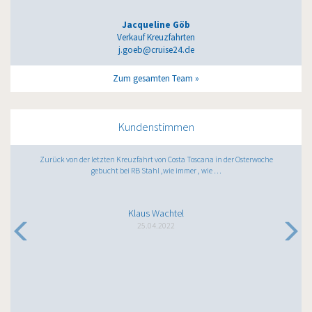
Jacqueline Göb
Verkauf Kreuzfahrten
j.goeb@cruise24.de
Zum gesamten Team
Kundenstimmen
Zurück von der letzten Kreuzfahrt von Costa Toscana in der Osterwoche
gebucht bei RB Stahl ,wie immer , wie …
Klaus Wachtel
25.04.2022