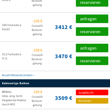
Rückver­
reservieren
gütung
anfragen
-106 €
OR1 Fantastica
3412 €
Cruise24
Deck5
Rückver­
reservieren
gütung
anfragen
-108 €
OL2 Fantastica
3470 €
Cruise24
9-11
Rückver­
reservieren
gütung
Anzahl Reisende ändern »
Kabinentyp:
Balkon
-109 €
BB Bella
ausgebucht
teilw. eing. Sicht
3509 €
Cruise24
Vergabe der Kabine
Rückver­
Warteliste
durch MSC
gütung