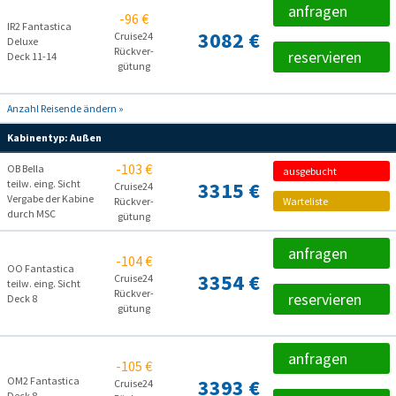
anfragen
-96 €
IR2 Fantastica
3082 €
Cruise24
Deluxe
Rückver­
reservieren
Deck 11-14
gütung
Anzahl Reisende ändern »
Kabinentyp:
Außen
-103 €
OB Bella
ausgebucht
teilw. eing. Sicht
3315 €
Cruise24
Vergabe der Kabine
Rückver­
Warteliste
durch MSC
gütung
anfragen
-104 €
OO Fantastica
3354 €
Cruise24
teilw. eing. Sicht
Rückver­
reservieren
Deck 8
gütung
anfragen
-105 €
OM2 Fantastica
3393 €
Cruise24
Deck 8