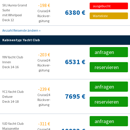
-198 €
SXJ Aurea Grand
ausgebucht
Suite
6380 €
Cruise24
mit Whirlpool
Rückver­
Warteliste
Deck 12
gütung
Anzahl Reisende ändern »
Kabinentyp:
Yacht Club
anfragen
-203 €
YIN Yacht Club
6531 €
Cruise24
Innen
Rückver­
reservieren
Deck 14-16
gütung
anfragen
-239 €
YC1 Yacht Club
7695 €
Cruise24
Deluxe
Rückver­
reservieren
Deck 14-18
gütung
anfragen
-311 €
YJD Yacht Club
Maisonette
Cruise24