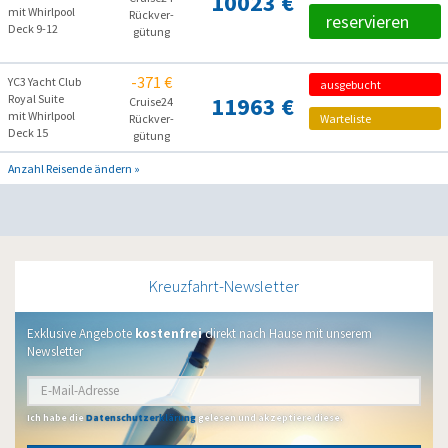
10023 €
mit Whirlpool
Rückver­
reservieren
Deck 9-12
gütung
-371 €
YC3 Yacht Club
ausgebucht
Royal Suite
11963 €
Cruise24
mit Whirlpool
Rückver­
Warteliste
Deck 15
gütung
Anzahl Reisende ändern »
Kreuzfahrt-Newsletter
Exklusive Angebote
kostenfrei
direkt nach Hause mit unserem
Newsletter
Ich habe die
Datenschutzerklärung
gelesen und akzeptiere diese.