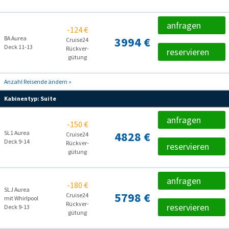
anfragen
-124 €
BA Aurea
3994 €
Cruise24
Deck 11-13
Rückver­
reservieren
gütung
Anzahl Reisende ändern »
Kabinentyp:
Suite
anfragen
-150 €
SL1 Aurea
4828 €
Cruise24
Deck 9-14
Rückver­
reservieren
gütung
anfragen
-180 €
SLJ Aurea
5798 €
Cruise24
mit Whirlpool
Rückver­
reservieren
Deck 9-13
gütung