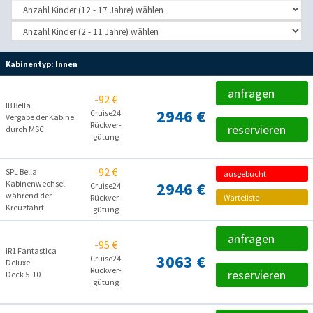
Kabinentyp:
Innen
anfragen
-92 €
IB Bella
2946 €
Cruise24
Vergabe der Kabine
Rückver­
reservieren
durch MSC
gütung
-92 €
SPL Bella
ausgebucht
Kabinenwechsel
2946 €
Cruise24
während der
Rückver­
Warteliste
Kreuzfahrt
gütung
anfragen
-95 €
IR1 Fantastica
3063 €
Cruise24
Deluxe
Rückver­
reservieren
Deck 5-10
gütung