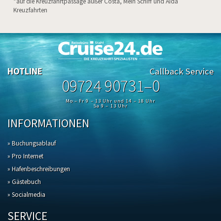
*auf die Kreuzfahrtpassage außer Costa, Mein Schiff und Aida
Kreuzfahrten
HOTLINE
Callback Service
09724 90731–0
Mo – Fr 9 – 13 Uhr und 14 – 18 Uhr
Sa 9 – 13 Uhr
INFORMATIONEN
» Buchungsablauf
» Pro Internet
» Hafenbeschreibungen
» Gästebuch
» Socialmedia
SERVICE