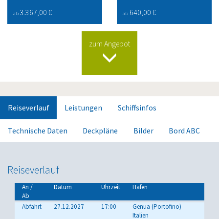
3.367,00 €
640,00 €
ab
ab
zum Angebot
Reiseverlauf
Leistungen
Schiffsinfos
Technische Daten
Deckpläne
Bilder
Bord ABC
Reiseverlauf
An /
Datum
Uhrzeit
Hafen
Ab
Abfahrt
27.12.2027
17:00
Genua (Portofino)
Italien