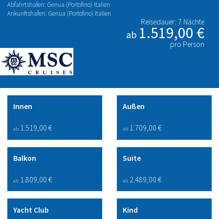
Abfahrtshafen: Genua (Portofino) Italien
Ankunftshafen: Genua (Portofino) Italien
Reisedauer: 7 Nächte
1.519,00 €
ab
pro Person
Innen
Außen
1.519,00 €
1.709,00 €
ab
ab
Balkon
Suite
1.809,00 €
2.489,00 €
ab
ab
Yacht Club
Kind