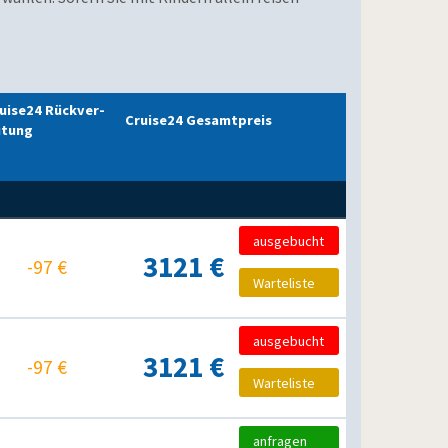
uise24 Rückver­
Cruise24 Gesamtpreis
tung
ausgebucht
3121 €
-97 €
Warteliste
ausgebucht
3121 €
-97 €
Warteliste
anfragen