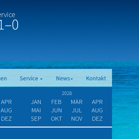
ervice
1–0
sen
Service
News
Kontakt
2028
APR
JAN
FEB
MÄR
APR
AUG
MAI
JUN
JUL
AUG
DEZ
SEP
OKT
NOV
DEZ