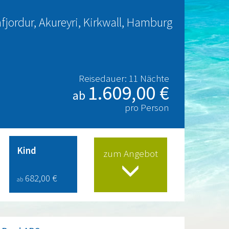
fjordur, Akureyri, Kirkwall, Hamburg
Reisedauer: 11 Nächte
1.609,00 €
ab
pro Person
Kind
zum Angebot
682,00 €
ab