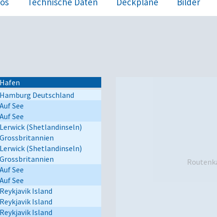
fos
Technische Daten
Deckpläne
Bilder
Hafen
Hamburg Deutschland
Auf See
Auf See
Lerwick (Shetlandinseln)
Grossbritannien
Lerwick (Shetlandinseln)
Grossbritannien
Routenka
Auf See
Auf See
Reykjavik Island
Reykjavik Island
Reykjavik Island