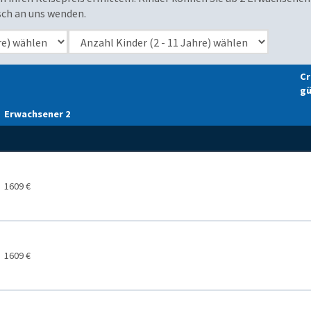
sch an uns wenden.
Cr
gü
Erwachsener 2
1609 €
1609 €