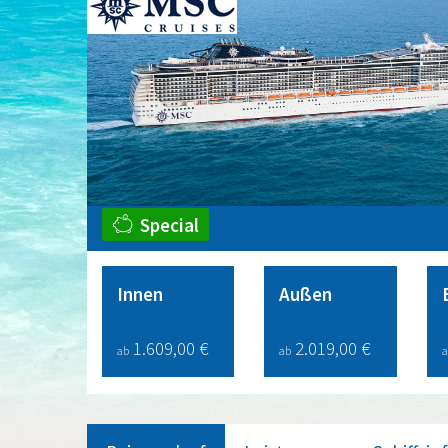
Special
Innen
Außen
1.609,00 €
2.019,00 €
ab
ab
a