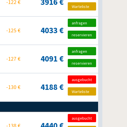
3916 €
-122 €
Warteliste
anfragen
4033 €
-125 €
reservieren
anfragen
4091 €
-127 €
reservieren
ausgebucht
4188 €
-130 €
Warteliste
ausgebucht
4440 €
-138 €