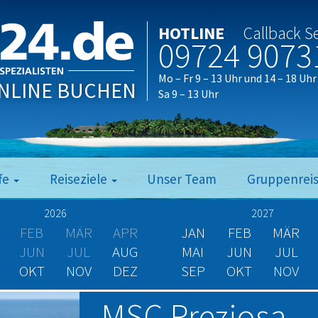
HOTLINE
Callback S
09724 9073
Mo – Fr 9 – 13 Uhr und 14 – 18 Uhr
NLINE BUCHEN
Sa 9 – 13 Uhr
fe
Reiseziele
Unser Team
Gruppenrei
2026
2027
FEB
MÄR
APR
JAN
FEB
MÄR
JUN
JUL
AUG
MAI
JUN
JUL
OKT
NOV
DEZ
SEP
OKT
NOV
MSC Preziosa