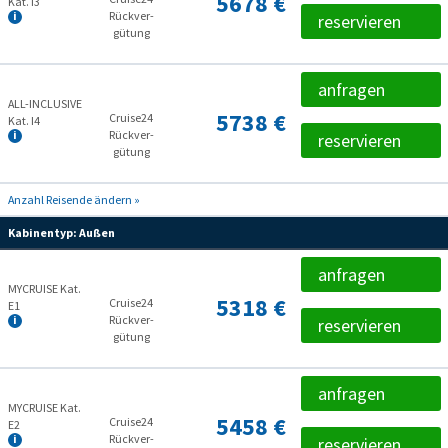
5678 €
Kat. I3
Rückver­
reservieren
gütung
anfragen
ALL-INCLUSIVE
5738 €
Cruise24
Kat. I4
Rückver­
reservieren
gütung
Anzahl Reisende ändern »
Kabinentyp:
Außen
anfragen
MYCRUISE Kat.
5318 €
Cruise24
E1
Rückver­
reservieren
gütung
anfragen
MYCRUISE Kat.
5458 €
Cruise24
E2
Rückver­
reservieren