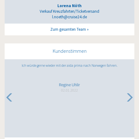
Lorena Nöth
Verkauf Kreuzfahrten/Ticketversand
l.noeth@cruise24.de
Zum gesamten Team
Kundenstimmen
Ich würde gerne wieder mit der aida prima nach Norwegen fahren.
Regine Uhlir
02.01.2022