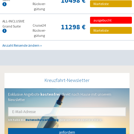
10498 €
Rückver­
Warteliste
gütung
ausgebucht
ALL-INCLUSIVE
11298 €
Cruise24
Grand Suite
Rückver­
Warteliste
gütung
Anzahl Reisende ändern »
Kreuzfahrt-Newsletter
Exklusive Angebote
kostenfrei
direkt nach Hause mit unserem
Newsletter
Ich habe die
Datenschutzerklärung
gelesen und akzeptiere diese.
anfordern