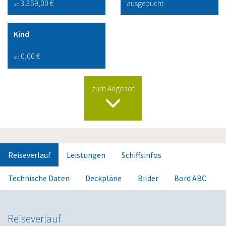
3.359,00 €
ausgebucht
ab
Kind
0,00 €
ab
zum Angebot
Reiseverlauf
Leistungen
Schiffsinfos
Technische Daten
Deckpläne
Bilder
Bord ABC
Reiseverlauf