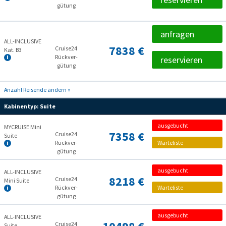
gütung
anfragen
ALL-INCLUSIVE
7838 €
Cruise24
Kat. B3
Rückver­
reservieren
gütung
Anzahl Reisende ändern »
Kabinentyp:
Suite
ausgebucht
MYCRUISE Mini
7358 €
Cruise24
Suite
Rückver­
Warteliste
gütung
ausgebucht
ALL-INCLUSIVE
8218 €
Cruise24
Mini Suite
Rückver­
Warteliste
gütung
ausgebucht
ALL-INCLUSIVE
Cruise24
Suite