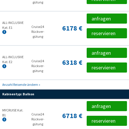
gütung
anfragen
ALL-INCLUSIVE
6178 €
Cruise24
Kat. E1
Rückver­
reservieren
gütung
anfragen
ALL-INCLUSIVE
6318 €
Cruise24
Kat. E2
Rückver­
reservieren
gütung
Anzahl Reisende ändern »
Kabinentyp:
Balkon
anfragen
MYCRUISE Kat.
6718 €
Cruise24
B1
Rückver­
reservieren
gütung