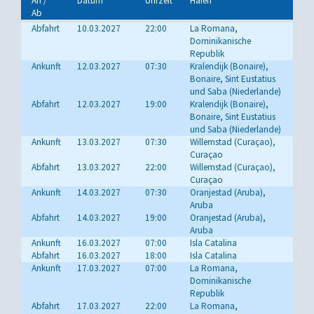
An /
Datum
Uhrzeit
Hafen
Ab
Abfahrt
10.03.2027
22:00
La Romana,
Dominikanische
Republik
Ankunft
12.03.2027
07:30
Kralendijk (Bonaire),
Bonaire, Sint Eustatius
und Saba (Niederlande)
Abfahrt
12.03.2027
19:00
Kralendijk (Bonaire),
Bonaire, Sint Eustatius
und Saba (Niederlande)
Ankunft
13.03.2027
07:30
Willemstad (Curaçao),
Curaçao
Abfahrt
13.03.2027
22:00
Willemstad (Curaçao),
Curaçao
Ankunft
14.03.2027
07:30
Oranjestad (Aruba),
Aruba
Abfahrt
14.03.2027
19:00
Oranjestad (Aruba),
Aruba
Ankunft
16.03.2027
07:00
Isla Catalina
Abfahrt
16.03.2027
18:00
Isla Catalina
Ankunft
17.03.2027
07:00
La Romana,
Dominikanische
Republik
Abfahrt
17.03.2027
22:00
La Romana,