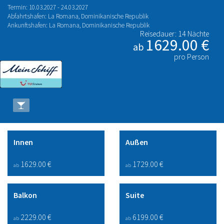
Termin: 10.03.2027 - 24.03.2027
Abfahrtshafen: La Romana, Dominikanische Republik
Ankunftshafen: La Romana, Dominikanische Republik
Reisedauer: 14 Nächte
1629.00 €
ab
pro Person
Innen
Außen
1629.00 €
1729.00 €
ab
ab
Balkon
Suite
2229.00 €
6199.00 €
ab
ab