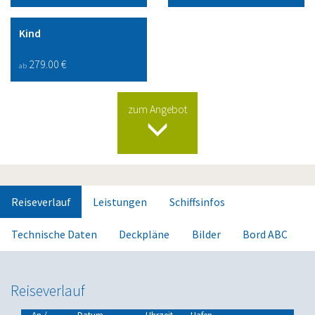
Kind
279.00 €
ab
zum Angebot
Reiseverlauf
Leistungen
Schiffsinfos
Technische Daten
Deckpläne
Bilder
Bord ABC
Reiseverlauf