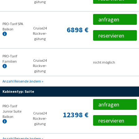
gütung
anfragen
PRO-Tarif SPA
6898 €
Cruise24
Balkon
Rückver­
reservieren
gütung
PRO-Tarif
Cruise24
Familien
nicht möglich
Rückver­
gütung
Anzahl Reisende ändern »
Kabinentyp:
Suite
anfragen
PRO-Tarif
Junior Suite
12398 €
Cruise24
Balkon
Rückver­
reservieren
gütung
Anzahl Reisende ändern »