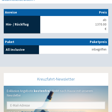
Anreise
Preis
ab
Hin- / Rückflug
1370.00
€
Paket
Paketpreis
inbegriffen
All Inclusive
Kreuzfahrt-Newsletter
Exklusive Angebote
kostenfrei
direkt nach Hause mit unserem
Newsletter