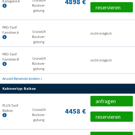
4898 €
Cruise24
Kategorie A
Rückver­
reservieren
gütung
PRO-Tarif
Cruise24
Familien A
nicht möglich
Rückver­
gütung
PRO-Tarif
Cruise24
Familien B
nicht möglich
Rückver­
gütung
Anzahl Reisende ändern »
Kabinentyp:
Balkon
anfragen
PLUS-Tarif
4458 €
Cruise24
Balkon
Rückver­
reservieren
gütung