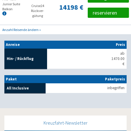
Junior Suite
14198 €
Cruise24
Balkon
Rückver­
reservieren
gütung
Anzahl Reisende ändern »
Anreise
Preis
ab
Hin- / Rückflug
1470.00
€
Paket
Paketpreis
inbegriffen
All Inclusive
Kreuzfahrt-Newsletter