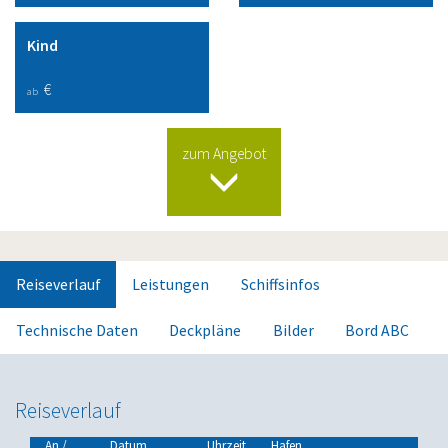
Kind
€
ab
zum Angebot
Reiseverlauf
Leistungen
Schiffsinfos
Technische Daten
Deckpläne
Bilder
Bord ABC
Reiseverlauf
An /
Datum
Uhrzeit
Hafen