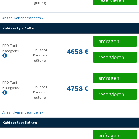
gütung
Anzahl Reisende ändern »
Kabinentyp:
Außen
anfragen
PRO-Tarif
4658 €
Cruise24
Kategorie B
Rückver­
reservieren
gütung
anfragen
PRO-Tarif
4758 €
Cruise24
Kategorie A
Rückver­
reservieren
gütung
Anzahl Reisende ändern »
Kabinentyp:
Balkon
anfragen