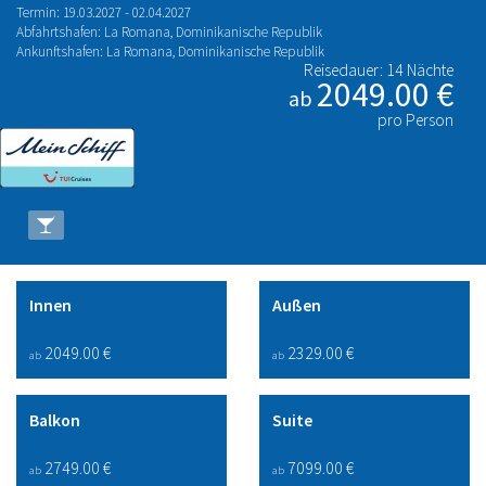
Termin: 19.03.2027 - 02.04.2027
Abfahrtshafen: La Romana, Dominikanische Republik
Ankunftshafen: La Romana, Dominikanische Republik
Reisedauer: 14 Nächte
2049.00 €
ab
pro Person
Innen
Außen
2049.00 €
2329.00 €
ab
ab
Balkon
Suite
2749.00 €
7099.00 €
ab
ab