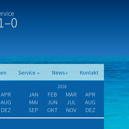
ervice
1–0
sen
Service
News
Kontakt
2028
APR
JAN
FEB
MÄR
APR
AUG
MAI
JUN
JUL
AUG
DEZ
SEP
OKT
NOV
DEZ