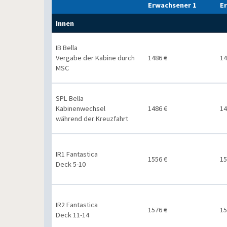
Erwachsener 1
E
Innen
IB Bella
Vergabe der Kabine durch
1486 €
14
MSC
SPL Bella
Kabinenwechsel
1486 €
14
während der Kreuzfahrt
IR1 Fantastica
1556 €
15
Deck 5-10
IR2 Fantastica
1576 €
15
Deck 11-14