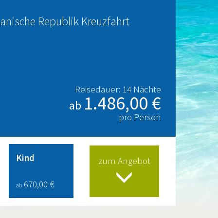
nische Republik Kreuzfahrt
Reisedauer: 14 Nächte
1.486,00 €
ab
pro Person
Kind
zum Angebot
670,00 €
ab