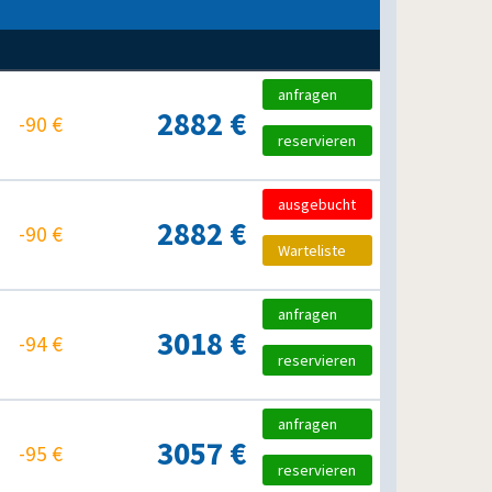
anfragen
2882 €
-90 €
reservieren
ausgebucht
2882 €
-90 €
Warteliste
anfragen
3018 €
-94 €
reservieren
anfragen
3057 €
-95 €
reservieren