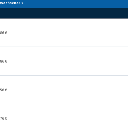
rwachsener 2
86 €
86 €
56 €
76 €