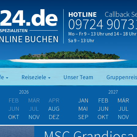
HOTLINE
Callback S
09724 9073
Mo – Fr 9 – 13 Uhr und 14 – 18 Uhr
NLINE BUCHEN
Sa 9 – 13 Uhr
fe
Reiseziele
Unser Team
Gruppenrei
2026
2027
FEB
MÄR
APR
JAN
FEB
MÄR
JUN
JUL
AUG
MAI
JUN
JUL
OKT
NOV
DEZ
SEP
OKT
NOV
MSC Grandiosa