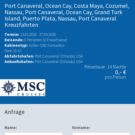
Port Canaveral, Ocean Cay, Costa Maya, Cozumel,
Nassau, Port Canaveral, Ocean Cay, Grand Turk
Island, Puerto Plata, Nassau, Port Canaveral
Kreuzfahrten
Termin:
13.05.2028 - 27.05.2028
Reisende:
0 Personen (0 Erwachsene)
Kabinentyp:
Außen OR2 Fantastica
Deck 10-12
Abfahrtshafen:
Port Canaveral (Orlando) USA
Ankunftshafen:
Port Canaveral (Orlando) USA
Reisedauer: 14 Nächte
0,- €
pro Person
Anfrage
Name:
Vorname: