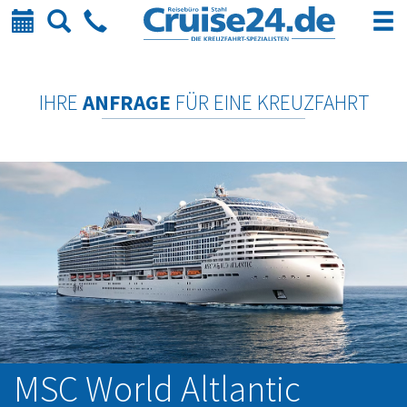
Kalender
Suche
Telefon
IHRE
ANFRAGE
FÜR EINE KREUZFAHRT
MSC World Altlantic