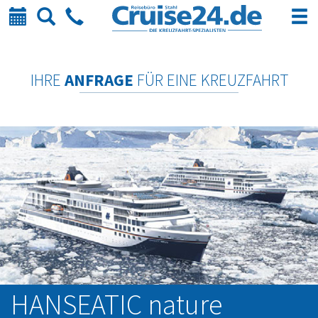
Kalender
Suche
Telefon
IHRE
ANFRAGE
FÜR EINE KREUZFAHRT
HANSEATIC nature