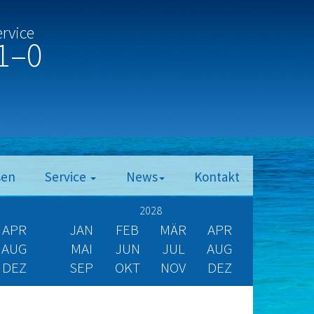
ervice
1–0
sen
Service
News
Kontakt
2028
APR
JAN
FEB
MÄR
APR
AUG
MAI
JUN
JUL
AUG
DEZ
SEP
OKT
NOV
DEZ