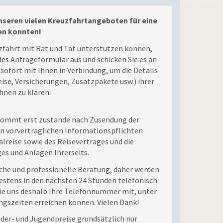
unseren vielen Kreuzfahrtangeboten für eine
en konnten!
uzfahrt mit Rat und Tat unterstützen können,
des Anfrageformular aus und schicken Sie es an
 sofort mit Ihnen in Verbindung, um die Details
se, Versicherungen, Zusatzpakete usw.) ihrer
hnen zu klären.
 kommt erst zustande nach Zusendung der
n vorvertraglichen Informationspflichten
lreise sowie des Reisevertrages und die
es und Anlagen Ihrerseits.
iche und professionelle Beratung, daher werden
estens in den nächsten 24 Stunden telefonisch
Sie uns deshalb Ihre Telefonnummer mit, unter
ungszeiten erreichen können. Vielen Dank!
nder- und Jugendpreise grundsätzlich nur