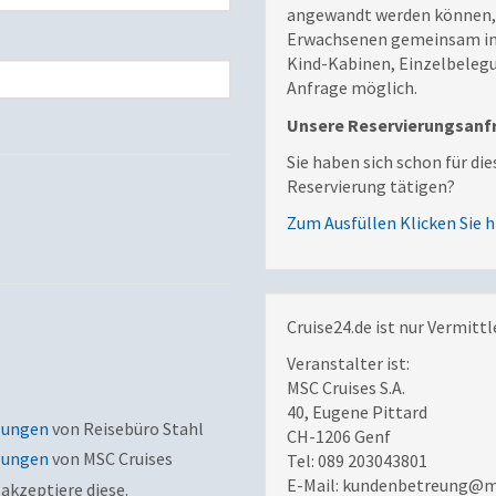
angewandt werden können, 
Erwachsenen gemeinsam in 
Kind-Kabinen, Einzelbeleg
Anfrage möglich.
Unsere Reservierungsanf
Sie haben sich schon für d
Reservierung tätigen?
Zum Ausfüllen Klicken Sie h
Cruise24.de ist nur Vermittl
Veranstalter ist:
MSC Cruises S.A.
40, Eugene Pittard
gungen
von Reisebüro Stahl
CH-1206 Genf
gungen
von MSC Cruises
Tel: 089 203043801
E-Mail: kundenbetreung@ms
akzeptiere diese.