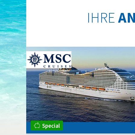
IHRE
A
Special