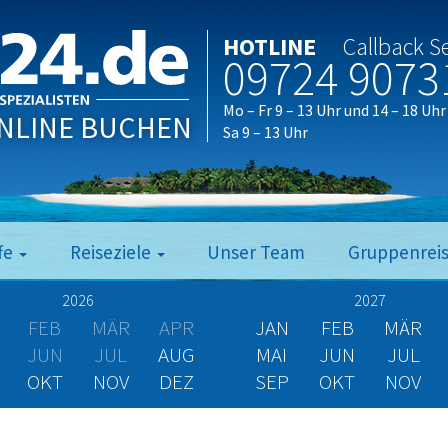
HOTLINE
Callback S
09724 9073
Mo – Fr 9 – 13 Uhr und 14 – 18 Uhr
NLINE BUCHEN
Sa 9 – 13 Uhr
fe
Reiseziele
Unser Team
Gruppenrei
2026
2027
FEB
MÄR
APR
JAN
FEB
MÄR
JUN
JUL
AUG
MAI
JUN
JUL
OKT
NOV
DEZ
SEP
OKT
NOV