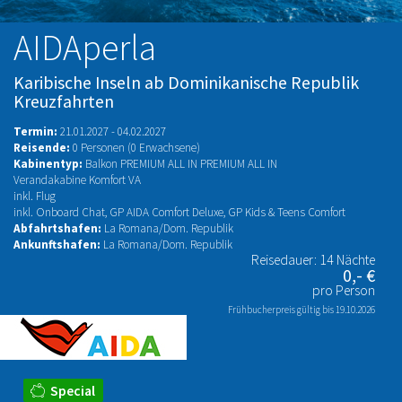
AIDAperla
Karibische Inseln ab Dominikanische Republik
Kreuzfahrten
Termin:
21.01.2027 - 04.02.2027
Reisende:
0 Personen (0 Erwachsene)
Kabinentyp:
Balkon PREMIUM ALL IN PREMIUM ALL IN
Verandakabine Komfort VA
inkl. Flug
inkl. Onboard Chat, GP AIDA Comfort Deluxe, GP Kids & Teens Comfort
Abfahrtshafen:
La Romana/Dom. Republik
Ankunftshafen:
La Romana/Dom. Republik
Reisedauer: 14 Nächte
0,- €
pro Person
Frühbucherpreis gültig bis 19.10.2026
Special